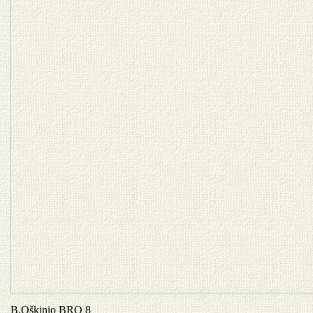
B.Oškinio BRO 8