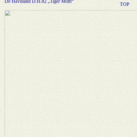
De Havilland D.H.82 „Tiger Moth“
TOP