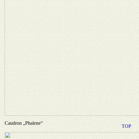
Caudron „Phalene“
TOP