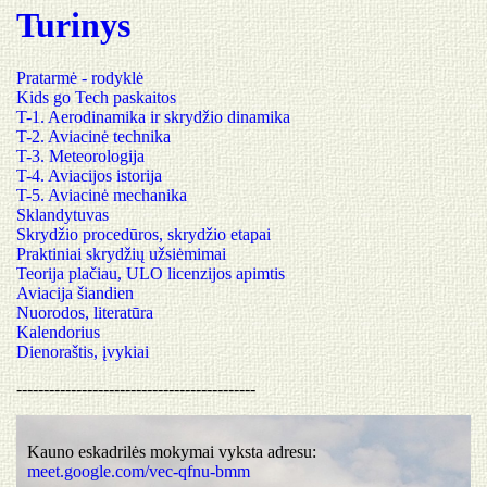
Turinys
Pratarmė - rodyklė
Kids go Tech paskaitos
T-1. Aerodinamika ir skrydžio dinamika
T-2. Aviacinė technika
T-3. Meteorologija
T-4. Aviacijos istorija
T-5. Aviacinė mechanika
Sklandytuvas
Skrydžio procedūros, skrydžio etapai
Praktiniai skrydžių užsiėmimai
Teorija plačiau, ULO licenzijos apimtis
Aviacija šiandien
Nuorodos, literatūra
Kalendorius
Dienoraštis, įvykiai
--------------------------------------------
Kauno eskadrilės mokymai vyksta adresu:
meet.google.com/vec-qfnu-bmm