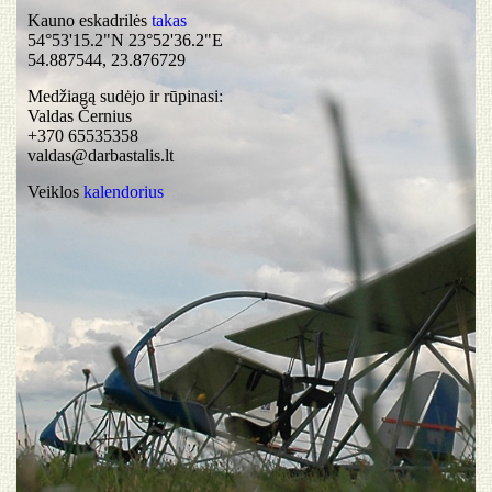
Kauno eskadrilės
takas
54°53'15.2"N 23°52'36.2"E
54.887544, 23.876729
Medžiagą sudėjo ir rūpinasi:
Valdas Černius
+370 65535358
valdas@darbastalis.lt
Veiklos
kalendorius