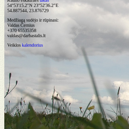
Kauno eskadrilės
takas
54°53'15.2"N 23°52'36.2"E
54.887544, 23.876729
Medžiagą sudėjo ir rūpinasi:
Valdas Černius
+370 65535358
valdas@darbastalis.lt
Veiklos
kalendorius